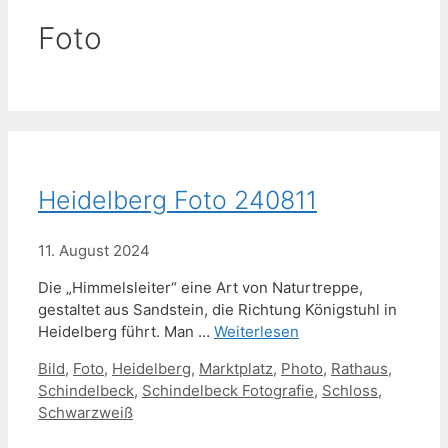
Foto
Heidelberg Foto 240811
11. August 2024
Die „Himmelsleiter“ eine Art von Naturtreppe,
gestaltet aus Sandstein, die Richtung Königstuhl in
Heidelberg führt. Man …
Weiterlesen
Schlagwörter
Bild
,
Foto
,
Heidelberg
,
Marktplatz
,
Photo
,
Rathaus
,
Schindelbeck
,
Schindelbeck Fotografie
,
Schloss
,
Schwarzweiß