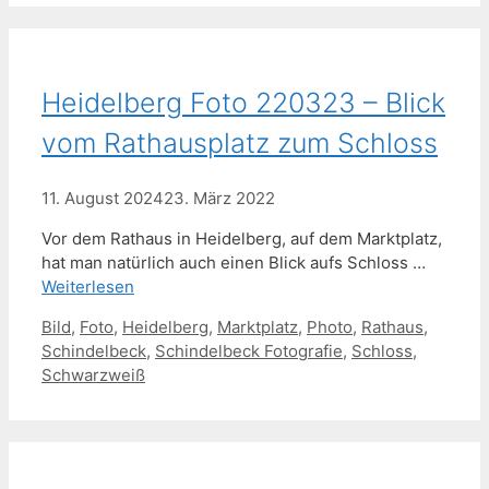
Heidelberg Foto 220323 – Blick
vom Rathausplatz zum Schloss
11. August 2024
23. März 2022
Vor dem Rathaus in Heidelberg, auf dem Marktplatz,
hat man natürlich auch einen Blick aufs Schloss …
Weiterlesen
Schlagwörter
Bild
,
Foto
,
Heidelberg
,
Marktplatz
,
Photo
,
Rathaus
,
Schindelbeck
,
Schindelbeck Fotografie
,
Schloss
,
Schwarzweiß