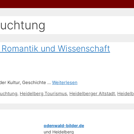
euchtung
 Romantik und Wissenschaft
, der Kultur, Geschichte …
Weiterlesen
euchtung
,
Heidelberg Tourismus
,
Heidelberger Altstadt
,
Heidelb
odenwald-bilder.de
und Heidelberg