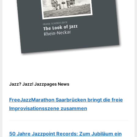
Jazz? Jazz! Jazzpages News
FreeJazzMarathon Saarbrücken bringt die freie
Improvisationsszene zusammen
50 Jahre Jazzpoint Records: Zum Jubiläum ein