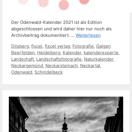
Der Odenwald-Kalender 2021 ist als Edition
abgeschlossen und wird daher hier nur noch als
Archivbeitrag dokumentiert. …
Weiterlesen
Schlagwörter
Dilsberg
,
fixcel
,
fixcel verlag
,
Fotografie
,
Galgen
Beerfelden
,
Heidelberg
,
Kalender
,
kalenderexperte
,
Landschaft
,
Landschaftsfotografie
,
Naturkalender
,
Neckargemünd
,
Neckarsteinach
,
Neckartal
,
Odenwald
,
Schindelbeck