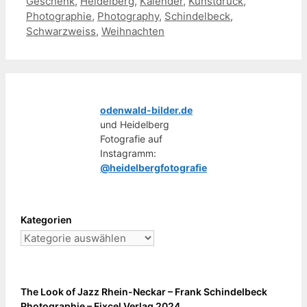
Geschenk
,
Heidelberg
,
Kalender
,
Kunstdruck
,
Photographie
,
Photography
,
Schindelbeck
,
Schwarzweiss
,
Weihnachten
odenwald-bilder.de
und Heidelberg
Fotografie auf
Instagramm:
@heidelbergfotografie
Kategorien
Kategorien
The Look of Jazz Rhein-Neckar – Frank Schindelbeck
Photographie – Fixcel Verlag 2024