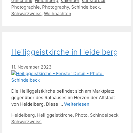
Geschenk
,
Heidelberg
,
Kalender
,
Kunstdruck
,
Photographie
,
Photography
,
Schindelbeck
,
Schwarzweiss
,
Weihnachten
Heiliggeistkirche in Heidelberg
11. November 2023
Die Heiliggeistkirche befindet sich am Marktplatz
gegenüber des Rathauses im Herzen der Altstadt
von Heidelberg. Diese …
Weiterlesen
Schlagwörter
Heidelberg
,
Heiliggeistkirche
,
Photo
,
Schindelbeck
,
Schwarzweiss