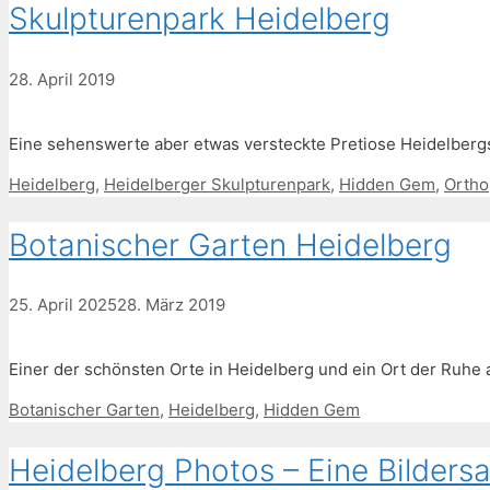
Skulpturenpark Heidelberg
28. April 2019
Eine sehenswerte aber etwas versteckte Pretiose Heidelbergs
Schlagwörter
Heidelberg
,
Heidelberger Skulpturenpark
,
Hidden Gem
,
Ortho
Botanischer Garten Heidelberg
25. April 2025
28. März 2019
Einer der schönsten Orte in Heidelberg und ein Ort der Ruhe a
Schlagwörter
Botanischer Garten
,
Heidelberg
,
Hidden Gem
Heidelberg Photos – Eine Bilder