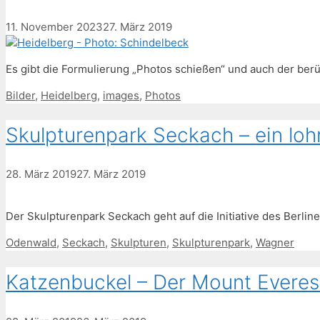
11. November 2023
27. März 2019
Es gibt die Formulierung „Photos schießen“ und auch der be
Schlagwörter
Bilder
,
Heidelberg
,
images
,
Photos
Skulpturenpark Seckach – ein loh
28. März 2019
27. März 2019
Der Skulpturenpark Seckach geht auf die Initiative des Berl
Schlagwörter
Odenwald
,
Seckach
,
Skulpturen
,
Skulpturenpark
,
Wagner
Katzenbuckel – Der Mount Everes