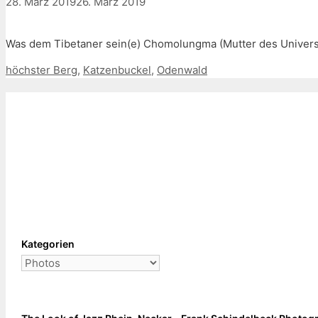
28. März 2019
26. März 2019
Was dem Tibetaner sein(e) Chomolungma (Mutter des Univer
Schlagwörter
höchster Berg
,
Katzenbuckel
,
Odenwald
Kategorien
Kategorien