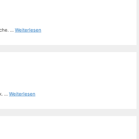
ache. …
Weiterlesen
k. …
Weiterlesen