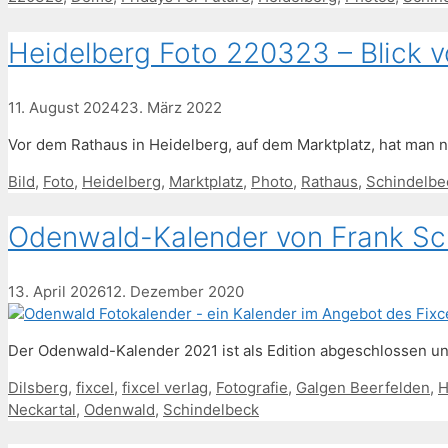
Heidelberg Foto 220323 – Blick 
11. August 2024
23. März 2022
Vor dem Rathaus in Heidelberg, auf dem Marktplatz, hat man n
Schlagwörter
Bild
,
Foto
,
Heidelberg
,
Marktplatz
,
Photo
,
Rathaus
,
Schindelbe
Odenwald-Kalender von Frank Sc
13. April 2026
12. Dezember 2020
Der Odenwald-Kalender 2021 ist als Edition abgeschlossen un
Schlagwörter
Dilsberg
,
fixcel
,
fixcel verlag
,
Fotografie
,
Galgen Beerfelden
,
H
Neckartal
,
Odenwald
,
Schindelbeck