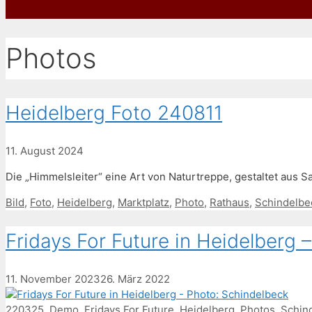
Photos
Heidelberg Foto 240811
11. August 2024
Die „Himmelsleiter“ eine Art von Naturtreppe, gestaltet aus S
Schlagwörter
Bild
,
Foto
,
Heidelberg
,
Marktplatz
,
Photo
,
Rathaus
,
Schindelbe
Fridays For Future in Heidelberg
11. November 2023
26. März 2022
Schlagwörter
220325
,
Demo
,
Fridays For Future
,
Heidelberg
,
Photos
,
Schin