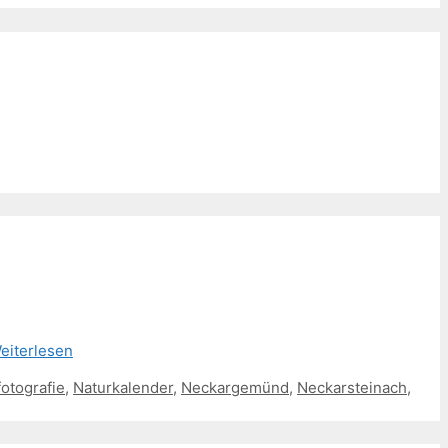
eiterlesen
otografie
,
Naturkalender
,
Neckargemünd
,
Neckarsteinach
,